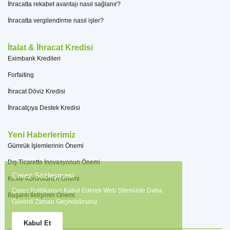
İhracatta rekabet avantajı nasıl sağlanır?
İhracatta vergilendirme nasıl işler?
İtalat & İhracat Kredisi
Eximbank Kredileri
Forfaiting
İhracat Döviz Kredisi
İhracatçıya Destek Kredisi
Yeni Haberlerimiz
Gümrük İşlemlerinin Önemi
Dış Ticarette İnovasyonun Önemi
Çerez Sözleşmesi
Kalite Kontrolünün Önemi
Çerez Politikamızı Kabul Ederek Web Sitemizde Daha
Başarılı İletişimin Önemi
Güvenli Zaman Geçirebilirsiniz
Kabul Et