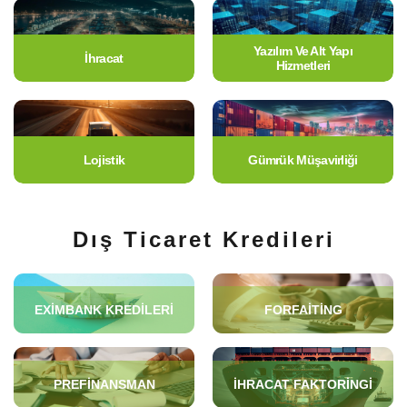
Yazılım Ve Alt Yapı
İhracat
Hizmetleri
Lojistik
Gümrük Müşavirliği
Dış Ticaret Kredileri
EXIMBANK KREDILERI
FORFAITING
PREFINANSMAN
İHRACAT FAKTORINGI