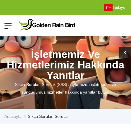
Türkiye
İşletmemiz Ve
Hizmetlerimiz Hakkında
Yanıtlar
Sıkça Sorulan Sorular (SSS) sayfamızda işletmemiz ve
sunduğumuz hizmetler hakkında yanıtlar bulun.
Anasayfa
Sıkça Sorulan Sorular