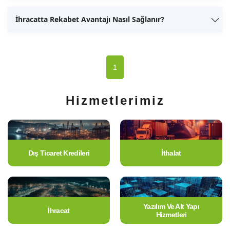
İhracatta Rekabet Avantajı Nasıl Sağlanır?
1
Hizmetlerimiz
Dış Ticaret Kredileri
İthalat
Yazılım Ve Alt Yapı
İhracat
Hizmetleri