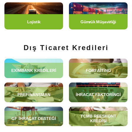
Lojistik
Gümrük Müşavirliği
Dış Ticaret Kredileri
EXIMBANK KREDILERI
FORFAITING
PREFINANSMAN
İHRACAT FAKTORINGI
TCMB REESKONT
GF İHRACAT DESTEĞI
KREDISI