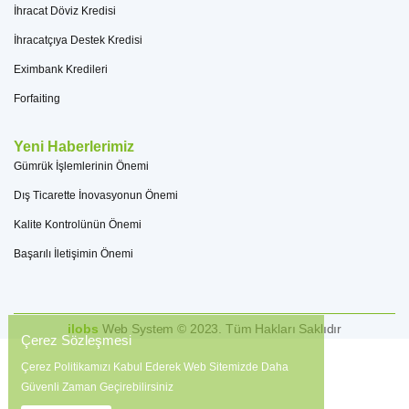
İhracat Döviz Kredisi
İhracatçıya Destek Kredisi
Eximbank Kredileri
Forfaiting
Yeni Haberlerimiz
Gümrük İşlemlerinin Önemi
Dış Ticarette İnovasyonun Önemi
Kalite Kontrolünün Önemi
Başarılı İletişimin Önemi
ilobs
Web System © 2023. Tüm Hakları Saklıdır
Çerez Sözleşmesi
Çerez Politikamızı Kabul Ederek Web Sitemizde Daha
Güvenli Zaman Geçirebilirsiniz